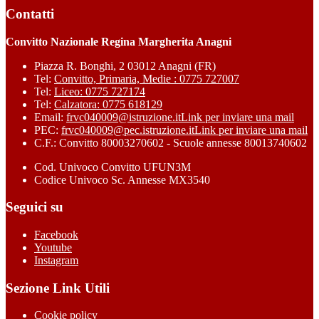
Contatti
Convitto Nazionale Regina Margherita Anagni
Piazza R. Bonghi, 2 03012 Anagni (FR)
Tel:
Convitto, Primaria, Medie : 0775 727007
Tel:
Liceo: 0775 727174
Tel:
Calzatora: 0775 618129
Email:
frvc040009@istruzione.it
Link per inviare una mail
PEC:
frvc040009@pec.istruzione.it
Link per inviare una mail
C.F.: Convitto 80003270602 - Scuole annesse 80013740602
Cod. Univoco Convitto UFUN3M
Codice Univoco Sc. Annesse MX3540
Seguici su
Facebook
Youtube
Instagram
Sezione Link Utili
Cookie policy