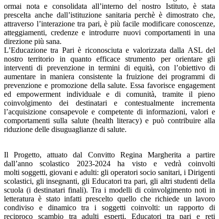
ormai nota e consolidata all’interno del nostro Istituto, è stata
prescelta anche dall’istituzione sanitaria perchè è dimostrato che,
attraverso l’interazione tra pari, è più facile modificare conoscenze,
atteggiamenti, credenze e introdurre nuovi comportamenti in una
direzione più sana.
L’Educazione tra Pari è riconosciuta e valorizzata dalla ASL del
nostro territorio in quanto efficace strumento per orientare gli
interventi di prevenzione in termini di equità, con l’obiettivo di
aumentare in maniera consistente la fruizione dei programmi di
prevenzione e promozione della salute. Essa favorisce engagement
ed empowerment individuale e di comunità, tramite il pieno
coinvolgimento dei destinatari e contestualmente incrementa
l’acquisizione consapevole e competente di informazioni, valori e
comportamenti sulla salute (health literacy) e può contribuire alla
riduzione delle disuguaglianze di salute.
Il Progetto, attuato dal Convitto Regina Margherita a partire
dall’anno scolastico 2023-2024 ha visto e vedrà coinvolti
molti soggetti, giovani e adulti: gli operatori socio sanitari, i Dirigenti
scolastici, gli insegnanti, gli Educatori tra pari, gli altri studenti della
scuola (i destinatari finali). Tra i modelli di coinvolgimento noti in
letteratura è stato infatti prescelto quello che richiede un lavoro
condiviso e dinamico tra i soggetti coinvolti: un rapporto di
reciproco scambio tra adulti esperti, Educatori tra pari e reti