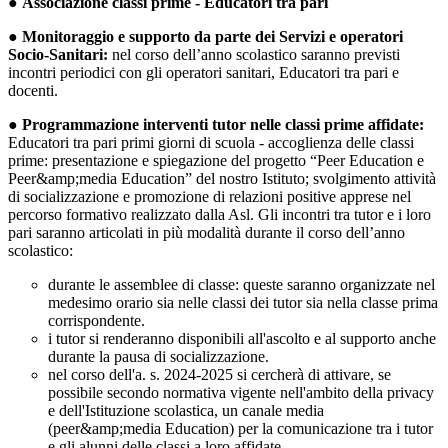
●
Associazione classi prime - Educatori tra pari
●
Monitoraggio e supporto da parte dei Servizi e operatori
Socio-Sanitari:
nel corso dell’anno scolastico saranno previsti
incontri periodici con gli operatori sanitari, Educatori tra pari e
docenti.
●
Programmazione interventi tutor nelle classi prime affidate:
Educatori tra pari primi giorni di scuola - accoglienza delle classi
prime: presentazione e spiegazione del progetto “Peer Education e
Peer&amp;media Education” del nostro Istituto; svolgimento attività
di socializzazione e promozione di relazioni positive apprese nel
percorso formativo realizzato dalla Asl. G
li incontri tra tutor e i loro
pari saranno articolati in più modalità durante il corso dell’anno
scolastico:
durante le assemblee di classe: queste saranno organizzate nel
medesimo orario sia nelle classi dei tutor sia nella classe prima
corrispondente.
i tutor si renderanno disponibili all'ascolto e al supporto anche
durante la pausa di socializzazione.
nel corso dell'a. s. 2024-2025 si cercherà di attivare, se
possibile secondo normativa vigente nell'ambito della privacy
e dell'Istituzione scolastica, un canale media
(peer&amp;media Education) per la comunicazione tra i tutor
e gli alunni delle classi a loro affidate