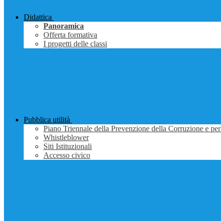
Didattica
Panoramica
Offerta formativa
I progetti delle classi
Pubblica utilità
Piano Triennale della Prevenzione della Corruzione e per
Whistleblower
Siti Istituzionali
Accesso civico