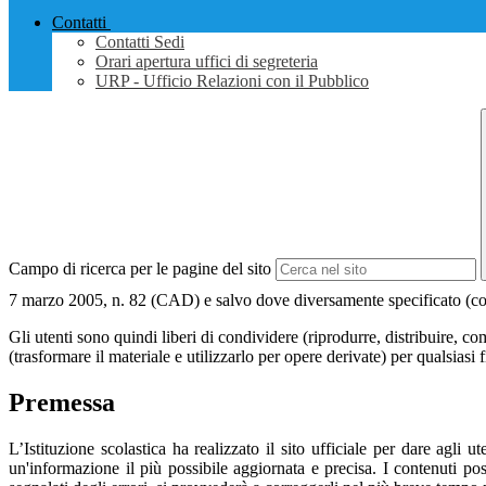
Contatti
Contatti Sedi
Orari apertura uffici di segreteria
URP - Ufficio Relazioni con il Pubblico
Campo di ricerca per le pagine del sito
7 marzo 2005, n. 82 (CAD) e salvo dove diversamente specificato (compre
Gli utenti sono quindi liberi di condividere (riprodurre, distribuire, 
(trasformare il materiale e utilizzarlo per opere derivate) per qualsiasi
Premessa
L’Istituzione scolastica ha realizzato il sito ufficiale per dare agli
un'informazione il più possibile aggiornata e precisa. I contenuti p