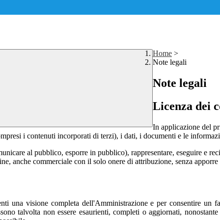
Home
>
Note legali
Note legali
Licenza dei c
In applicazione del pr
si i contenuti incorporati di terzi), i dati, i documenti e le informazi
comunicare al pubblico, esporre in pubblico), rappresentare, eseguire e r
 fine, anche commerciale con il solo onere di attribuzione, senza apporre 
 utenti una visione completa dell'Amministrazione e per consentire un fac
ossono talvolta non essere esaurienti, completi o aggiornati, nonostant