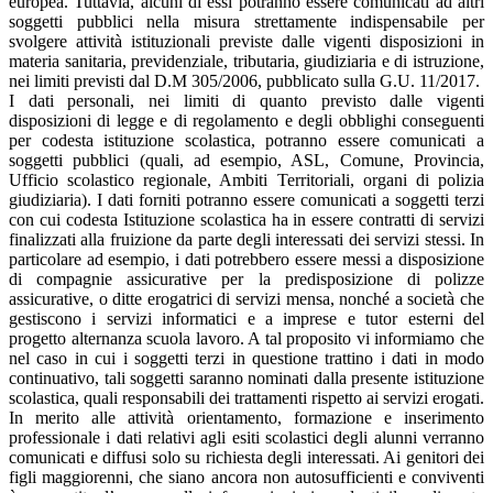
europea. Tuttavia, alcuni di essi potranno essere comunicati ad altri
soggetti pubblici nella misura strettamente indispensabile per
svolgere attività istituzionali previste dalle vigenti disposizioni in
materia sanitaria, previdenziale, tributaria, giudiziaria e di istruzione,
nei limiti previsti dal D.M 305/2006, pubblicato sulla G.U. 11/2017.
I dati personali, nei limiti di quanto previsto dalle vigenti
disposizioni di legge e di regolamento e degli obblighi conseguenti
per codesta istituzione scolastica, potranno essere comunicati a
soggetti pubblici (quali, ad esempio, ASL, Comune, Provincia,
Ufficio scolastico regionale, Ambiti Territoriali, organi di polizia
giudiziaria). I dati forniti potranno essere comunicati a soggetti terzi
con cui codesta Istituzione scolastica ha in essere contratti di servizi
finalizzati alla fruizione da parte degli interessati dei servizi stessi. In
particolare ad esempio, i dati potrebbero essere messi a disposizione
di compagnie assicurative per la predisposizione di polizze
assicurative, o ditte erogatrici di servizi mensa, nonché a società che
gestiscono i servizi informatici e a imprese e tutor esterni del
progetto alternanza scuola lavoro. A tal proposito vi informiamo che
nel caso in cui i soggetti terzi in questione trattino i dati in modo
continuativo, tali soggetti saranno nominati dalla presente istituzione
scolastica, quali responsabili dei trattamenti rispetto ai servizi erogati.
In merito alle attività orientamento, formazione e inserimento
professionale i dati relativi agli esiti scolastici degli alunni verranno
comunicati e diffusi solo su richiesta degli interessati. Ai genitori dei
figli maggiorenni, che siano ancora non autosufficienti e conviventi