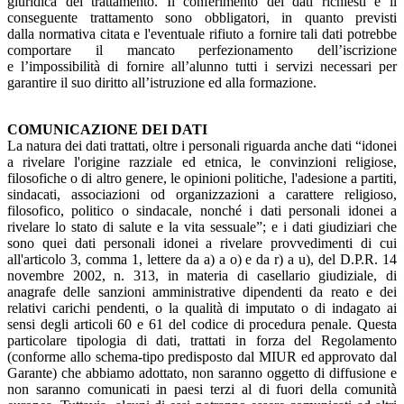
giuridica del trattamento. Il conferimento dei dati richiesti e il
conseguente trattamento sono obbligatori, in quanto previsti
dalla normativa citata e l'eventuale rifiuto a fornire tali dati potrebbe
comportare il mancato perfezionamento dell’iscrizione
e l’impossibilità di fornire all’alunno tutti i servizi necessari per
garantire il suo diritto all’istruzione ed alla formazione.
COMUNICAZIONE DEI DATI
La natura dei dati trattati, oltre i personali riguarda anche dati “idonei
a rivelare l'origine razziale ed etnica, le convinzioni religiose,
filosofiche o di altro genere, le opinioni politiche, l'adesione a partiti,
sindacati, associazioni od organizzazioni a carattere religioso,
filosofico, politico o sindacale, nonché i dati personali idonei a
rivelare lo stato di salute e la vita sessuale”; e i dati giudiziari che
sono quei dati personali idonei a rivelare provvedimenti di cui
all'articolo 3, comma 1, lettere da a) a o) e da r) a u), del D.P.R. 14
novembre 2002, n. 313, in materia di casellario giudiziale, di
anagrafe delle sanzioni amministrative dipendenti da reato e dei
relativi carichi pendenti, o la qualità di imputato o di indagato ai
sensi degli articoli 60 e 61 del codice di procedura penale. Questa
particolare tipologia di dati, trattati in forza del Regolamento
(conforme allo schema-tipo predisposto dal MIUR ed approvato dal
Garante) che abbiamo adottato, non saranno oggetto di diffusione e
non saranno comunicati in paesi terzi al di fuori della comunità