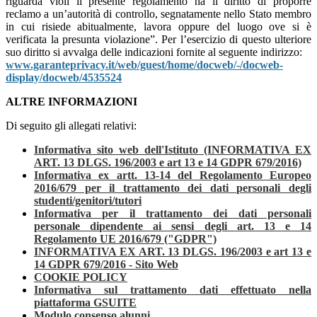
riguarda violi il presente regolamento ha il diritto di proporre
reclamo a un’autorità di controllo, segnatamente nello Stato membro
in cui risiede abitualmente, lavora oppure del luogo ove si è
verificata la presunta violazione”. Per l’esercizio di questo ulteriore
suo diritto si avvalga delle indicazioni fornite al seguente indirizzo:
www.garanteprivacy.it/web/guest/home/docweb/-/docweb-
display/docweb/4535524
ALTRE INFORMAZIONI
Di seguito gli allegati relativi:
Informativa sito web dell'Istituto (INFORMATIVA EX
ART. 13 DLGS. 196/2003 e art 13 e 14 GDPR 679/2016)
Informativa ex artt. 13-14 del Regolamento Europeo
2016/679 per il trattamento dei dati personali degli
studenti/genitori/tutori
Informativa per il trattamento dei dati personali
personale dipendente ai sensi degli art. 13 e 14
Regolamento UE 2016/679 ("GDPR")
INFORMATIVA EX ART. 13 DLGS. 196/2003 e art 13 e
14 GDPR 679/2016 - Sito Web
COOKIE POLICY
Informativa sul trattamento dati effettuato nella
piattaforma GSUITE
Modulo consenso alunni