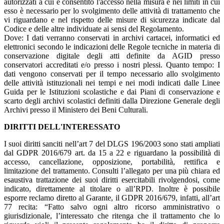
autorizzati a cui è consentito l'accesso nella misura e nei limiti in cui
esso è necessario per lo svolgimento delle attività di trattamento che
vi riguardano e nel rispetto delle misure di sicurezza indicate dal
Codice e delle altre individuate ai sensi del Regolamento.
Dove: I dati verranno conservati in archivi cartacei, informatici ed
elettronici secondo le indicazioni delle Regole tecniche in materia di
conservazione digitale degli atti definite da AGID presso
conservatori accreditati e/o presso i nostri plessi. Quanto tempo: I
dati vengono conservati per il tempo necessario allo svolgimento
delle attività istituzionali nei tempi e nei modi indicati dalle Linee
Guida per le Istituzioni scolastiche e dai Piani di conservazione e
scarto degli archivi scolastici definiti dalla Direzione Generale degli
Archivi presso il Ministero dei Beni Culturali.
D
IR
ITTI DELL'INTERESSATO
I suoi diritti sa
nciti nell’art 7 del DLGS 196/2003 sono stati ampliati
dal GDPR 2016/679 art. da 15 a 22 e riguardano la possibilità di
accesso, cancellazione, opposizione, portabilità, rettifica e
limitazione del trattamento. Consulti l’allegato per una più chiara ed
esaustiva trattazione dei suoi diritti esercitabili rivolgendosi, come
indicato, direttamente al titolare o all’RPD. Inoltre è possibile
esporre reclamo diretto al Garante, il GDPR 2016/679, infatti, all’art
77 recita: “Fatto salvo ogni altro ricorso amministrativo o
giurisdizionale, l’interessato che ritenga che il trattamento che lo