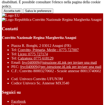
disabilitati. È possibile consultare l'elenco nella pagina della cookie
policy.
Accetta tutti
Salva le preferenze
Convitto Nazionale Regina Margherita Anagni
Contatti
Convitto Nazionale Regina Margherita Anagni
Piazza R. Bonghi, 2 03012 Anagni (FR)
Tel:
Convitto, Primaria, Medie : 0775 727007
Tel:
Liceo: 0775 727174
Tel:
Calzatora: 0775 618129
Email:
frvc040009@istruzione.it
Link per inviare una mail
PEC:
frvc040009@pec.istruzione.it
Link per inviare una mail
C.F.: Convitto 80003270602 - Scuole annesse 80013740602
Cod. Univoco Convitto UFUN3M
Codice Univoco Sc. Annesse MX3540
Seguici su
Facebook