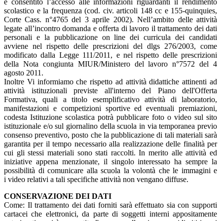
è consentito l’accesso alle informazioni riguardanti il rendimento
scolastico e la frequenza (cod. civ. articoli 148 cc e 155-quinquies,
Corte Cass. n°4765 del 3 aprile 2002). Nell’ambito delle attività
legate all’incontro domanda e offerta di lavoro il trattamento dei dati
personali e la pubblicazione on line dei curricula dei candidati
avviene nel rispetto delle prescrizioni del dlgs 276/2003, come
modificato dalla Legge 111/2011, e nel rispetto delle prescrizioni
della Nota congiunta MIUR/Ministero del lavoro n°7572 del 4
agosto 2011.
Inoltre Vi informiamo che rispetto ad attività didattiche attinenti ad
attività istituzionali previste all'interno del Piano dell'Offerta
Formativa, quali a titolo esemplificativo attività di laboratorio,
manifestazioni e competizioni sportive ed eventuali premiazioni,
codesta Istituzione scolastica potrà pubblicare foto o video sul sito
istituzionale e/o sul giornalino della scuola in via temporanea previo
consenso preventivo, posto che la pubblicazione di tali materiali sarà
garantita per il tempo necessario alla realizzazione delle finalità per
cui gli stessi materiali sono stati raccolti. In merito alle attività ed
iniziative appena menzionate, il singolo interessato ha sempre la
possibilità di comunicare alla scuola la volontà che le immagini e
i video relativi a tali specifiche attività non vengano diffuse.
CONSERVAZIONE DEI DATI
Come: Il trattamento dei dati forniti sarà effettuato sia con supporti
cartacei che elettronici, da parte di soggetti interni appositamente