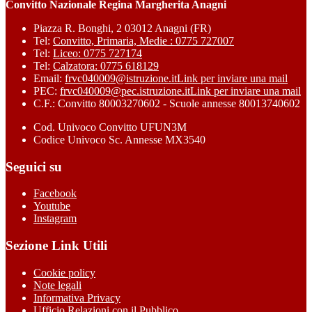
Convitto Nazionale Regina Margherita Anagni
Piazza R. Bonghi, 2 03012 Anagni (FR)
Tel:
Convitto, Primaria, Medie : 0775 727007
Tel:
Liceo: 0775 727174
Tel:
Calzatora: 0775 618129
Email:
frvc040009@istruzione.it
Link per inviare una mail
PEC:
frvc040009@pec.istruzione.it
Link per inviare una mail
C.F.: Convitto 80003270602 - Scuole annesse 80013740602
Cod. Univoco Convitto UFUN3M
Codice Univoco Sc. Annesse MX3540
Seguici su
Facebook
Youtube
Instagram
Sezione Link Utili
Cookie policy
Note legali
Informativa Privacy
Ufficio Relazioni con il Pubblico