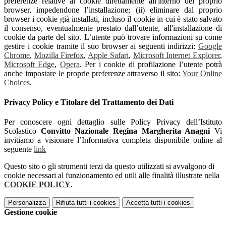
preferenze relative ai cookie direttamente all'interno del proprio
browser, impedendone l’installazione; (ii) eliminare dal proprio
browser i cookie già installati, incluso il cookie in cui è stato salvato
il consenso, eventualmente prestato dall’utente, all'installazione di
cookie da parte del sito. L’utente può trovare informazioni su come
gestire i cookie tramite il suo browser ai seguenti indirizzi:
Google
Chrome
,
Mozilla Firefox
,
Apple Safari
,
Microsoft Internet Explorer
,
Microsoft Edge
,
Opera
. Per i cookie di profilazione l’utente potrà
anche impostare le proprie preferenze attraverso il sito:
Your Online
Choices
.
Privacy Policy e Titolare del Trattamento dei Dati
Per conoscere ogni dettaglio sulle Policy Privacy dell’Istituto
Scolastico
Convitto Nazionale Regina Margherita Anagni
Vi
invitiamo a visionare l’Informativa completa disponibile online al
seguente
link
Questo sito o gli strumenti terzi da questo utilizzati si avvalgono di
cookie necessari al funzionamento ed utili alle finalità illustrate nella
COOKIE POLICY
.
Personalizza
Rifiuta tutti
i cookies
Accetta tutti
i cookies
Gestione cookie