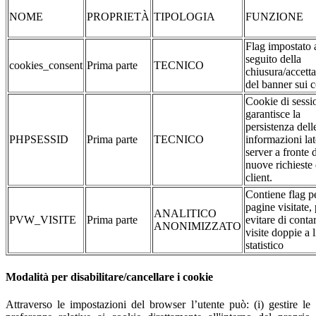
NOME
PROPRIETÀ
TIPOLOGIA
FUNZIONE
Flag impostato 
seguito della
cookies_consent
Prima parte
TECNICO
chiusura/accett
del banner sui 
Cookie di sessi
garantisce la
persistenza dell
PHPSESSID
Prima parte
TECNICO
informazioni la
server a fronte 
nuove richieste 
client.
Contiene flag pe
pagine visitate,
ANALITICO
PVW_VISITE
Prima parte
evitare di conta
ANONIMIZZATO
visite doppie a l
statistico
Modalità per disabilitare/cancellare i cookie
Attraverso le impostazioni del browser l’utente può: (i) gestire le