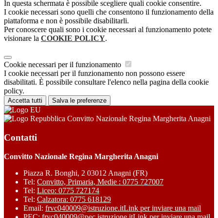
In questa schermata è possibile scegliere quali cookie consentire.
I cookie necessari sono quelli che consentono il funzionamento della
piattaforma e non è possibile disabilitarli.
Per conoscere quali sono i cookie necessari al funzionamento potete
visionare la
COOKIE POLICY
.
Cookie necessari per il funzionamento
I cookie necessari per il funzionamento non possono essere
disabilitati. È possibile consultare l'elenco nella pagina della cookie
policy.
Accetta tutti
Salva le preferenze
Convitto Nazionale Regina Margherita Anagni
Contatti
Convitto Nazionale Regina Margherita Anagni
Piazza R. Bonghi, 2 03012 Anagni (FR)
Tel:
Convitto, Primaria, Medie : 0775 727007
Tel:
Liceo: 0775 727174
Tel:
Calzatora: 0775 618129
Email:
frvc040009@istruzione.it
Link per inviare una mail
PEC:
frvc040009@pec.istruzione.it
Link per inviare una mail