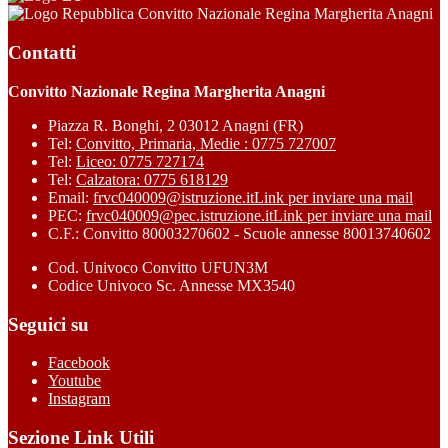
Convitto Nazionale Regina Margherita Anagni
Contatti
Convitto Nazionale Regina Margherita Anagni
Piazza R. Bonghi, 2 03012 Anagni (FR)
Tel:
Convitto, Primaria, Medie : 0775 727007
Tel:
Liceo: 0775 727174
Tel:
Calzatora: 0775 618129
Email:
frvc040009@istruzione.it
Link per inviare una mail
PEC:
frvc040009@pec.istruzione.it
Link per inviare una mail
C.F.: Convitto 80003270602 - Scuole annesse 80013740602
Cod. Univoco Convitto UFUN3M
Codice Univoco Sc. Annesse MX3540
Seguici su
Facebook
Youtube
Instagram
Sezione Link Utili