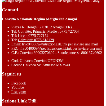
Convitto Nazionale Regina Margherita Anagni
Contatti
Convitto Nazionale Regina Margherita Anagni
Piazza R. Bonghi, 2 03012 Anagni (FR)
Tel:
Convitto, Primaria, Medie : 0775 727007
Tel:
Liceo: 0775 727174
Tel:
Calzatora: 0775 618129
Email:
frvc040009@istruzione.it
Link per inviare una mail
PEC:
frvc040009@pec.istruzione.it
Link per inviare una mail
C.F.: Convitto 80003270602 - Scuole annesse 80013740602
Cod. Univoco Convitto UFUN3M
Codice Univoco Sc. Annesse MX3540
Seguici su
Facebook
Youtube
Instagram
Sezione Link Utili