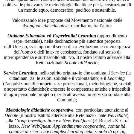
colti- va le più avanzate metodologie didattiche per la costruzione di
un mondo equo, democratico, pacifico e sostenibile.
Valorizzando idee proposte dal Movimento nazionale delle
Avanguar- die educative
, ricordiamo, tra l’altro:
Outdoor Education
ed
Experiential Learning
(apprendimento
espe- rienziale), nella declinazione più autentica proposta
dall’Unesco, svi- luppare il senso di co-evoluzione e co-emergenza
dell’uomo e dell’inte- ro ecosistema, fondato sul senso di
interdipendenza e sull’ascolto atti- vo. Il nostro Istituto aderisce alla
Rete nazionale
Scuole all’Aperto
;
Service Learning
, nello spirito origina- io che coniuga il
Service
(la
cittadinan- za, le azioni solidali e il volontariato) e il
Learning
(l’acquisizione di competen- ze professionali, metodologiche, sociali
e soprattutto didattiche): crescere le competenze uniche e irripetibili
di ogni personale progetto di vita attraverso un servizio solidale alla
Comunità;
Metodologie didattiche cooperative
, con particolare attenzione al
Debate
(il nostro Istituto aderisce alla Rete nazio- nale
WeDebate
),
alla
Group Investiga- tion
e a
New WebQuest
(F. Bearzi - S. Co-
lazzo,
New WebQuest. Apprendimento cooperativo, comunità
creative di ricer- ca e complex learning nella scuola di og- gi
,