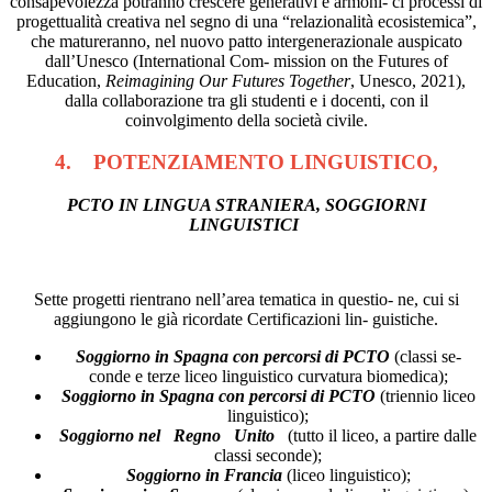
consapevolezza potranno crescere generativi e armoni- ci processi di
progettualità creativa nel segno di una “relazionalità ecosistemica”,
che matureranno, nel nuovo patto intergenerazionale auspicato
dall’Unesco (International Com- mission on the Futures of
Education,
Reimagining Our Futures Together
, Unesco, 2021),
dalla collaborazione tra gli studenti e i docenti, con il
coinvolgimento della società civile.
4. POTENZIAMENTO LINGUISTICO,
PCTO IN LINGUA STRANIERA, SOGGIORNI
LINGUISTICI
Sette progetti rientrano nell’area tematica in questio- ne, cui si
aggiungono le già ricordate Certificazioni lin- guistiche.
Soggiorno in Spagna con percorsi di PCTO
(classi se-
conde e terze liceo linguistico curvatura biomedica);
Soggiorno in Spagna con percorsi di PCTO
(triennio liceo
linguistico);
Soggiorno nel Regno Unito
(tutto il liceo, a partire dalle
classi seconde);
Soggiorno in Francia
(liceo linguistico);