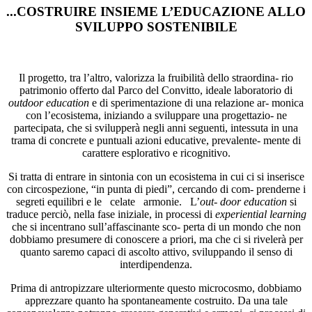
...COSTRUIRE INSIEME L’EDUCAZIONE ALLO
SVILUPPO SOSTENIBILE
Il progetto, tra l’altro, valorizza la fruibilità dello straordina- rio
patrimonio offerto dal Parco del Convitto, ideale laboratorio di
outdoor education
e di sperimentazione di una relazione ar- monica
con l’ecosistema, iniziando a sviluppare una progettazio- ne
partecipata, che si svilupperà negli anni seguenti, intessuta in una
trama di concrete e puntuali azioni educative, prevalente- mente di
carattere esplorativo e ricognitivo.
Si tratta di entrare in sintonia con un ecosistema in cui ci si inserisce
con circospezione, “in punta di piedi”, cercando di com- prenderne i
segreti equilibri e le celate armonie. L’
out- door education
si
traduce perciò, nella fase iniziale, in processi di
experiential learning
che si incentrano sull’affascinante sco- perta di un mondo che non
dobbiamo presumere di conoscere a priori, ma che ci si rivelerà per
quanto saremo capaci di ascolto attivo, sviluppando il senso di
interdipendenza.
Prima di antropizzare ulteriormente questo microcosmo, dobbiamo
apprezzare quanto ha spontaneamente costruito. Da una tale