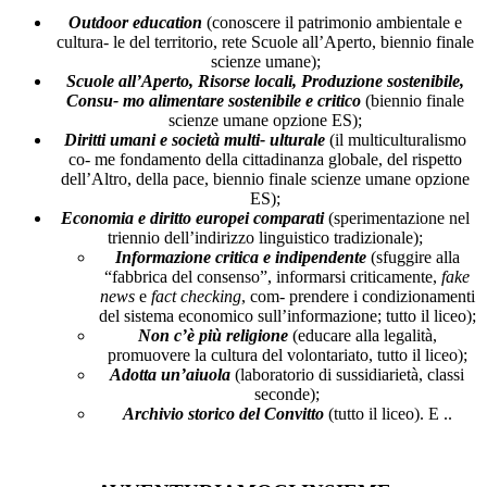
Outdoor education
(conoscere il patrimonio ambientale e
cultura- le del territorio, rete Scuole all’Aperto, biennio finale
scienze umane);
Scuole all’Aperto, Risorse locali, Produzione sostenibile,
Consu- mo alimentare sostenibile e critico
(biennio finale
scienze umane opzione ES);
Diritti umani e società multi- ulturale
(il multiculturalismo
co- me fondamento della cittadinanza globale, del rispetto
dell’Altro, della pace, biennio finale scienze umane opzione
ES);
Economia e diritto europei comparati
(sperimentazione nel
triennio dell’indirizzo linguistico tradizionale);
Informazione critica e indipendente
(sfuggire alla
“fabbrica del consenso”, informarsi criticamente,
fake
news
e
fact checking
, com- prendere i condizionamenti
del sistema economico sull’informazione; tutto il liceo);
Non c’è più religione
(educare alla legalità,
promuovere la cultura del volontariato, tutto il liceo);
Adotta un’aiuola
(laboratorio di sussidiarietà, classi
seconde);
Archivio storico del Convitto
(tutto il liceo). E ..