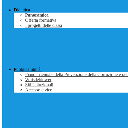
Didattica
Panoramica
Offerta formativa
I progetti delle classi
Pubblica utilità
Piano Triennale della Prevenzione della Corruzione e per
Whistleblower
Siti Istituzionali
Accesso civico