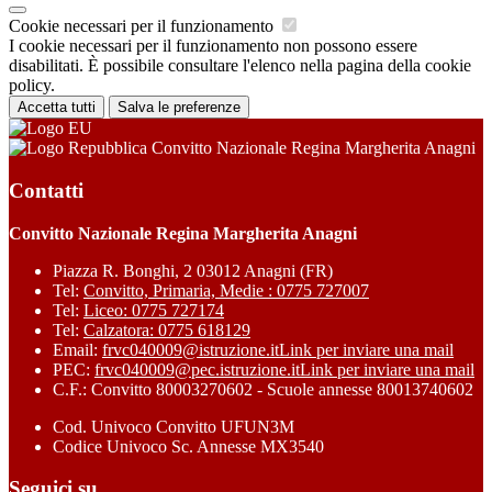
Cookie necessari per il funzionamento
I cookie necessari per il funzionamento non possono essere
disabilitati. È possibile consultare l'elenco nella pagina della cookie
policy.
Accetta tutti
Salva le preferenze
Convitto Nazionale Regina Margherita Anagni
Contatti
Convitto Nazionale Regina Margherita Anagni
Piazza R. Bonghi, 2 03012 Anagni (FR)
Tel:
Convitto, Primaria, Medie : 0775 727007
Tel:
Liceo: 0775 727174
Tel:
Calzatora: 0775 618129
Email:
frvc040009@istruzione.it
Link per inviare una mail
PEC:
frvc040009@pec.istruzione.it
Link per inviare una mail
C.F.: Convitto 80003270602 - Scuole annesse 80013740602
Cod. Univoco Convitto UFUN3M
Codice Univoco Sc. Annesse MX3540
Seguici su