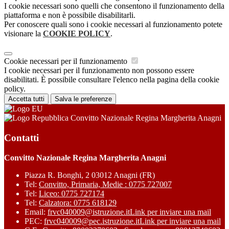
I cookie necessari sono quelli che consentono il funzionamento della
piattaforma e non è possibile disabilitarli.
Per conoscere quali sono i cookie necessari al funzionamento potete
visionare la
COOKIE POLICY
.
Cookie necessari per il funzionamento
I cookie necessari per il funzionamento non possono essere
disabilitati. È possibile consultare l'elenco nella pagina della cookie
policy.
Accetta tutti
Salva le preferenze
Convitto Nazionale Regina Margherita Anagni
Contatti
Convitto Nazionale Regina Margherita Anagni
Piazza R. Bonghi, 2 03012 Anagni (FR)
Tel:
Convitto, Primaria, Medie : 0775 727007
Tel:
Liceo: 0775 727174
Tel:
Calzatora: 0775 618129
Email:
frvc040009@istruzione.it
Link per inviare una mail
PEC:
frvc040009@pec.istruzione.it
Link per inviare una mail