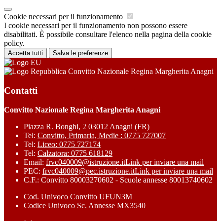
Cookie necessari per il funzionamento
I cookie necessari per il funzionamento non possono essere
disabilitati. È possibile consultare l'elenco nella pagina della cookie
policy.
Accetta tutti
Salva le preferenze
Convitto Nazionale Regina Margherita Anagni
Contatti
Convitto Nazionale Regina Margherita Anagni
Piazza R. Bonghi, 2 03012 Anagni (FR)
Tel:
Convitto, Primaria, Medie : 0775 727007
Tel:
Liceo: 0775 727174
Tel:
Calzatora: 0775 618129
Email:
frvc040009@istruzione.it
Link per inviare una mail
PEC:
frvc040009@pec.istruzione.it
Link per inviare una mail
C.F.: Convitto 80003270602 - Scuole annesse 80013740602
Cod. Univoco Convitto UFUN3M
Codice Univoco Sc. Annesse MX3540