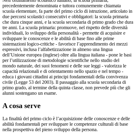
Nell’ordinamento scolastico italiano, la scuola primaria,
precedentemente denominata e tuttora comunemente chiamata
scuola elementare, fa parte del primo ciclo di istruzione, articolato in
due percorsi scolastici consecutivi e obbligatori: la scuola primaria
che dura cinque anni, e la scuola secondaria di primo grado che dura
tre anni. La scuola primaria: promuove, nel rispetto delle diversità
individuali, lo sviluppo della personalità - permette di acquisire e
sviluppare le conoscenze e le abilità di base fino alle prime
sistemazioni logico-critiche - favorisce l’apprendimento dei mezzi
espressivi, inclusa l’alfabetizzazione in almeno una lingua
dell’Unione europea (inglese) oltre alla lingua italiana - pone le basi
per l’utilizzazione di metodologie scientifiche nello studio del
mondo naturale, dei suoi fenomeni e delle sue leggi - valorizza le
capacità relazionali e di orientamento nello spazio e nel tempo -
educa i giovani cittadini ai principi fondamentali della convivenza
civile (Legge 53 del 2003). Il passaggio alla scuola secondaria di
primo grado, al termine della quinta classe, non prevede più che gli
alunni sostengano un esame.
A cosa serve
La finalità del primo ciclo è l’acquisizione delle conoscenze e delle
abilità fondamentali per sviluppare le competenze culturali di base
nella prospettiva del pieno sviluppo della persona.