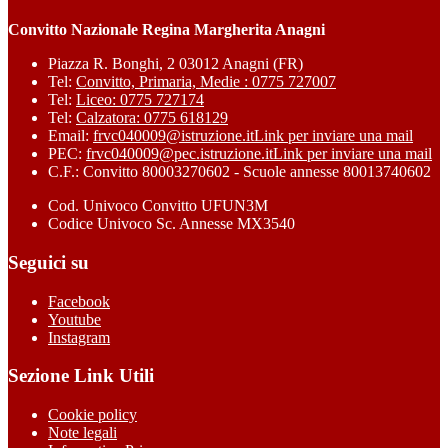
Convitto Nazionale Regina Margherita Anagni
Piazza R. Bonghi, 2 03012 Anagni (FR)
Tel:
Convitto, Primaria, Medie : 0775 727007
Tel:
Liceo: 0775 727174
Tel:
Calzatora: 0775 618129
Email:
frvc040009@istruzione.it
Link per inviare una mail
PEC:
frvc040009@pec.istruzione.it
Link per inviare una mail
C.F.: Convitto 80003270602 - Scuole annesse 80013740602
Cod. Univoco Convitto UFUN3M
Codice Univoco Sc. Annesse MX3540
Seguici su
Facebook
Youtube
Instagram
Sezione Link Utili
Cookie policy
Note legali