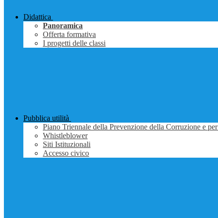
Didattica
Panoramica
Offerta formativa
I progetti delle classi
Pubblica utilità
Piano Triennale della Prevenzione della Corruzione e per
Whistleblower
Siti Istituzionali
Accesso civico