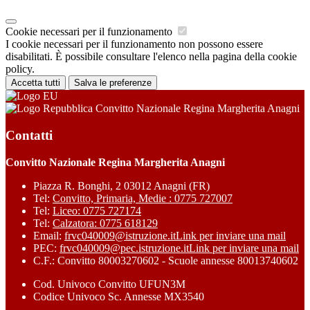
Cookie necessari per il funzionamento
I cookie necessari per il funzionamento non possono essere
disabilitati. È possibile consultare l'elenco nella pagina della cookie
policy.
Accetta tutti
Salva le preferenze
Convitto Nazionale Regina Margherita Anagni
Contatti
Convitto Nazionale Regina Margherita Anagni
Piazza R. Bonghi, 2 03012 Anagni (FR)
Tel:
Convitto, Primaria, Medie : 0775 727007
Tel:
Liceo: 0775 727174
Tel:
Calzatora: 0775 618129
Email:
frvc040009@istruzione.it
Link per inviare una mail
PEC:
frvc040009@pec.istruzione.it
Link per inviare una mail
C.F.: Convitto 80003270602 - Scuole annesse 80013740602
Cod. Univoco Convitto UFUN3M
Codice Univoco Sc. Annesse MX3540