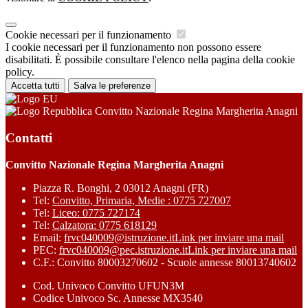
Cookie necessari per il funzionamento
I cookie necessari per il funzionamento non possono essere
disabilitati. È possibile consultare l'elenco nella pagina della cookie
policy.
Accetta tutti
Salva le preferenze
Convitto Nazionale Regina Margherita Anagni
Contatti
Convitto Nazionale Regina Margherita Anagni
Piazza R. Bonghi, 2 03012 Anagni (FR)
Tel:
Convitto, Primaria, Medie : 0775 727007
Tel:
Liceo: 0775 727174
Tel:
Calzatora: 0775 618129
Email:
frvc040009@istruzione.it
Link per inviare una mail
PEC:
frvc040009@pec.istruzione.it
Link per inviare una mail
C.F.: Convitto 80003270602 - Scuole annesse 80013740602
Cod. Univoco Convitto UFUN3M
Codice Univoco Sc. Annesse MX3540