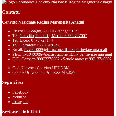
Convitto Nazionale Regina Margherita Anagni
Contatti
Convitto Nazionale Regina Margherita Anagni
Piazza R. Bonghi, 2 03012 Anagni (FR)
Tel:
Convitto, Primaria, Medie : 0775 727007
Tel:
Liceo: 0775 727174
Tel:
Calzatora: 0775 618129
Email:
frvc040009@istruzione.it
Link per inviare una mail
PEC:
frvc040009@pec.istruzione.it
Link per inviare una mail
C.F.: Convitto 80003270602 - Scuole annesse 80013740602
Cod. Univoco Convitto UFUN3M
Codice Univoco Sc. Annesse MX3540
Seguici su
Facebook
Youtube
Instagram
Sezione Link Utili