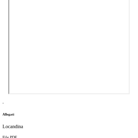
.
Allegati
Locandina
File PDF