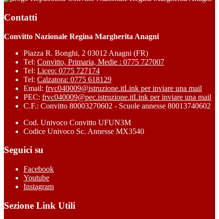
Contatti
Convitto Nazionale Regina Margherita Anagni
Piazza R. Bonghi, 2 03012 Anagni (FR)
Tel:
Convitto, Primaria, Medie : 0775 727007
Tel:
Liceo: 0775 727174
Tel:
Calzatora: 0775 618129
Email:
frvc040009@istruzione.it
Link per inviare una mail
PEC:
frvc040009@pec.istruzione.it
Link per inviare una mail
C.F.: Convitto 80003270602 - Scuole annesse 80013740602
Cod. Univoco Convitto UFUN3M
Codice Univoco Sc. Annesse MX3540
Seguici su
Facebook
Youtube
Instagram
Sezione Link Utili