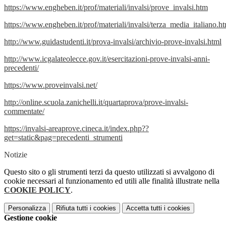
https://www.engheben.it/prof/materiali/invalsi/prove_invalsi.htm
https://www.engheben.it/prof/materiali/invalsi/terza_media_italiano.h
http://www.guidastudenti.it/prova-invalsi/archivio-prove-invalsi.html
http://www.icgalateolecce.gov.it/esercitazioni-prove-invalsi-anni-
precedenti/
https://www.proveinvalsi.net/
http://online.scuola.zanichelli.it/quartaprova/prove-invalsi-
commentate/
https://invalsi-areaprove.cineca.it/index.php??
get=static&pag=precedenti_strumenti
Notizie
Questo sito o gli strumenti terzi da questo utilizzati si avvalgono di
cookie necessari al funzionamento ed utili alle finalità illustrate nella
COOKIE POLICY
.
Personalizza
Rifiuta tutti
i cookies
Accetta tutti
i cookies
Gestione cookie