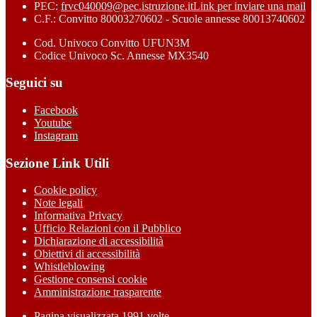
PEC:
frvc040009@pec.istruzione.it
Link per inviare una mail
C.F.: Convitto 80003270602 - Scuole annesse 80013740602
Cod. Univoco Convitto UFUN3M
Codice Univoco Sc. Annesse MX3540
Seguici su
Facebook
Youtube
Instagram
Sezione Link Utili
Cookie policy
Note legali
Informativa Privacy
Ufficio Relazioni con il Pubblico
Dichiarazione di accessibilità
Obiettivi di accessibilità
Whistleblowing
Gestione consensi cookie
Amministrazione trasparente
Pagina visualizzata
1991
volte