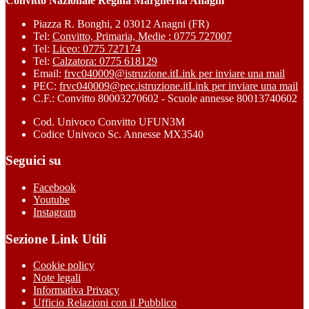
Convitto Nazionale Regina Margherita Anagni
Piazza R. Bonghi, 2 03012 Anagni (FR)
Tel:
Convitto, Primaria, Medie : 0775 727007
Tel:
Liceo: 0775 727174
Tel:
Calzatora: 0775 618129
Email:
frvc040009@istruzione.it
Link per inviare una mail
PEC:
frvc040009@pec.istruzione.it
Link per inviare una mail
C.F.: Convitto 80003270602 - Scuole annesse 80013740602
Cod. Univoco Convitto UFUN3M
Codice Univoco Sc. Annesse MX3540
Seguici su
Facebook
Youtube
Instagram
Sezione Link Utili
Cookie policy
Note legali
Informativa Privacy
Ufficio Relazioni con il Pubblico