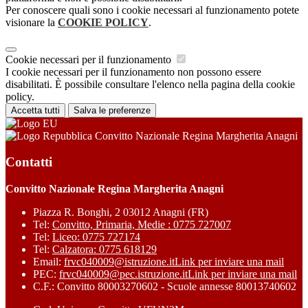
Per conoscere quali sono i cookie necessari al funzionamento potete
visionare la
COOKIE POLICY
.
Cookie necessari per il funzionamento
I cookie necessari per il funzionamento non possono essere
disabilitati. È possibile consultare l'elenco nella pagina della cookie
policy.
Accetta tutti
Salva le preferenze
Convitto Nazionale Regina Margherita Anagni
Contatti
Convitto Nazionale Regina Margherita Anagni
Piazza R. Bonghi, 2 03012 Anagni (FR)
Tel:
Convitto, Primaria, Medie : 0775 727007
Tel:
Liceo: 0775 727174
Tel:
Calzatora: 0775 618129
Email:
frvc040009@istruzione.it
Link per inviare una mail
PEC:
frvc040009@pec.istruzione.it
Link per inviare una mail
C.F.: Convitto 80003270602 - Scuole annesse 80013740602