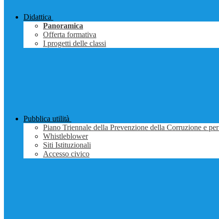
Didattica
Panoramica
Offerta formativa
I progetti delle classi
Pubblica utilità
Piano Triennale della Prevenzione della Corruzione e per
Whistleblower
Siti Istituzionali
Accesso civico