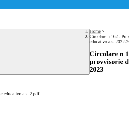
Home
>
Circolare n 162 - Pubb
educativo a.s. 2022-
Circolare n 1
provvisorie d
2023
le educativo a.s. 2.pdf