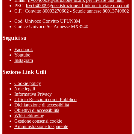
Email:
frvc040009@istruzione.it
Link per inviare una mail
PEC:
frvc040009@pec.istruzione.it
Link per inviare una mail
C.F.: Convitto 80003270602 - Scuole annesse 80013740602
Cod. Univoco Convitto UFUN3M
Codice Univoco Sc. Annesse MX3540
Seguici su
Facebook
Youtube
Instagram
Sezione Link Utili
Cookie policy
Note legali
Informativa Privacy
Ufficio Relazioni con il Pubblico
Dichiarazione di accessibilità
Obiettivi di accessibilità
Whistleblowing
Gestione consensi cookie
Amministrazione trasparente