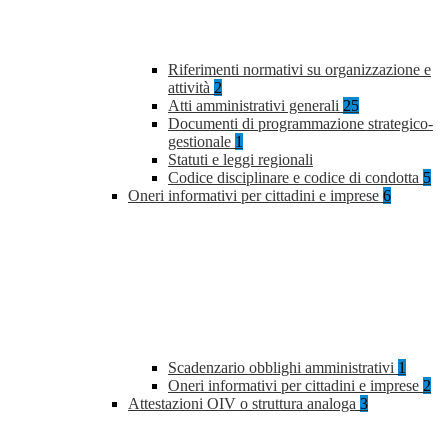
Riferimenti normativi su organizzazione e
attività
2
Atti amministrativi generali
25
Documenti di programmazione strategico-
gestionale
1
Statuti e leggi regionali
Codice disciplinare e codice di condotta
5
Oneri informativi per cittadini e imprese
6
Scadenzario obblighi amministrativi
1
Oneri informativi per cittadini e imprese
2
Attestazioni OIV o struttura analoga
3