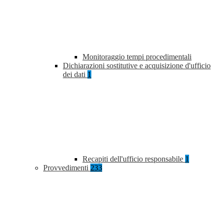
Monitoraggio tempi procedimentali
Dichiarazioni sostitutive e acquisizione d'ufficio
dei dati
1
Recapiti dell'ufficio responsabile
1
Provvedimenti
233