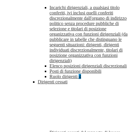
Incarichi dirigenziali, a qualsiasi titolo
conferiti, ivi inclusi quelli conferiti
discrezionalmente dall'organo di indirizzo
politico senza procedure pubbliche di
selezione e titolari di posizione
organizzativa con funzioni dirigenziali (da
pubblicare in tabelle che distinguano le
seguenti situazioni: dirigenti, dirigenti
individuati discrezionalmente, titolari di
posizione organizzativa con funzioni
dirigenziali)
Elenco posizioni dirigenziali discrezionali
Posti di funzione disponibili
Ruolo dirigenti
4
Dirigenti cessati