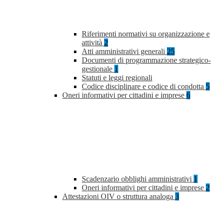
Riferimenti normativi su organizzazione e
attività
2
Atti amministrativi generali
25
Documenti di programmazione strategico-
gestionale
1
Statuti e leggi regionali
Codice disciplinare e codice di condotta
5
Oneri informativi per cittadini e imprese
6
Scadenzario obblighi amministrativi
1
Oneri informativi per cittadini e imprese
2
Attestazioni OIV o struttura analoga
3