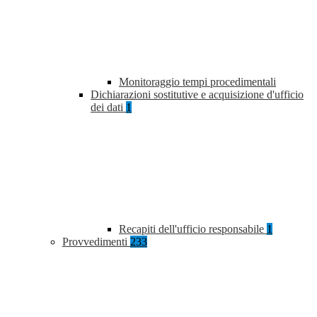
Monitoraggio tempi procedimentali
Dichiarazioni sostitutive e acquisizione d'ufficio
dei dati
1
Recapiti dell'ufficio responsabile
1
Provvedimenti
233