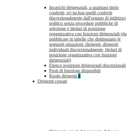
Incarichi dirigenziali, a qualsiasi titolo
conferiti, ivi inclusi quelli conferiti
discrezionalmente dall'organo di indirizzo
politico senza procedure pubbliche di
selezione e titolari di posizione
organizzativa con funzioni dirigenziali (da
pubblicare in tabelle che distinguano le
seguenti situazioni: dirigenti, dirigenti
individuati discrezionalmente, titolari di
posizione organizzativa con funzioni
dirigenziali)
Elenco posizioni dirigenziali discrezionali
Posti di funzione disponibili
Ruolo dirigenti
4
Dirigenti cessati