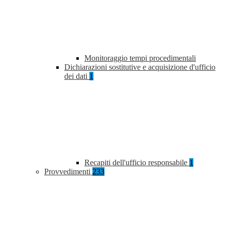
Monitoraggio tempi procedimentali
Dichiarazioni sostitutive e acquisizione d'ufficio
dei dati
1
Recapiti dell'ufficio responsabile
1
Provvedimenti
233