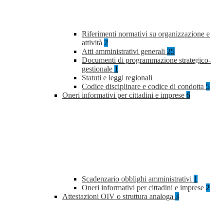
Riferimenti normativi su organizzazione e
attività
2
Atti amministrativi generali
25
Documenti di programmazione strategico-
gestionale
1
Statuti e leggi regionali
Codice disciplinare e codice di condotta
5
Oneri informativi per cittadini e imprese
6
Scadenzario obblighi amministrativi
1
Oneri informativi per cittadini e imprese
2
Attestazioni OIV o struttura analoga
3