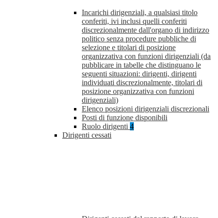
Incarichi dirigenziali, a qualsiasi titolo
conferiti, ivi inclusi quelli conferiti
discrezionalmente dall'organo di indirizzo
politico senza procedure pubbliche di
selezione e titolari di posizione
organizzativa con funzioni dirigenziali (da
pubblicare in tabelle che distinguano le
seguenti situazioni: dirigenti, dirigenti
individuati discrezionalmente, titolari di
posizione organizzativa con funzioni
dirigenziali)
Elenco posizioni dirigenziali discrezionali
Posti di funzione disponibili
Ruolo dirigenti
4
Dirigenti cessati