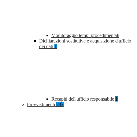
Monitoraggio tempi procedimentali
Dichiarazioni sostitutive e acquisizione d'ufficio
dei dati
1
Recapiti dell'ufficio responsabile
1
Provvedimenti
233