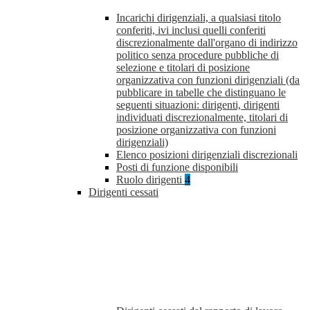
Incarichi dirigenziali, a qualsiasi titolo
conferiti, ivi inclusi quelli conferiti
discrezionalmente dall'organo di indirizzo
politico senza procedure pubbliche di
selezione e titolari di posizione
organizzativa con funzioni dirigenziali (da
pubblicare in tabelle che distinguano le
seguenti situazioni: dirigenti, dirigenti
individuati discrezionalmente, titolari di
posizione organizzativa con funzioni
dirigenziali)
Elenco posizioni dirigenziali discrezionali
Posti di funzione disponibili
Ruolo dirigenti
4
Dirigenti cessati