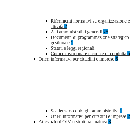
Riferimenti normativi su organizzazione e
attività
2
Atti amministrativi generali
25
Documenti di programmazione strategico-
gestionale
1
Statuti e leggi regionali
Codice disciplinare e codice di condotta
5
Oneri informativi per cittadini e imprese
6
Scadenzario obblighi amministrativi
1
Oneri informativi per cittadini e imprese
2
Attestazioni OIV o struttura analoga
3