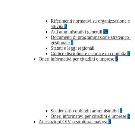
Riferimenti normativi su organizzazione e
attività
2
Atti amministrativi generali
25
Documenti di programmazione strategico-
gestionale
1
Statuti e leggi regionali
Codice disciplinare e codice di condotta
5
Oneri informativi per cittadini e imprese
6
Scadenzario obblighi amministrativi
1
Oneri informativi per cittadini e imprese
2
Attestazioni OIV o struttura analoga
3