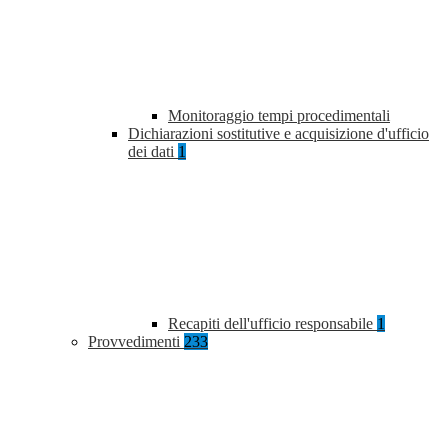
Monitoraggio tempi procedimentali
Dichiarazioni sostitutive e acquisizione d'ufficio
dei dati
1
Recapiti dell'ufficio responsabile
1
Provvedimenti
233