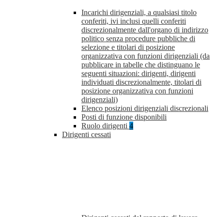
Incarichi dirigenziali, a qualsiasi titolo
conferiti, ivi inclusi quelli conferiti
discrezionalmente dall'organo di indirizzo
politico senza procedure pubbliche di
selezione e titolari di posizione
organizzativa con funzioni dirigenziali (da
pubblicare in tabelle che distinguano le
seguenti situazioni: dirigenti, dirigenti
individuati discrezionalmente, titolari di
posizione organizzativa con funzioni
dirigenziali)
Elenco posizioni dirigenziali discrezionali
Posti di funzione disponibili
Ruolo dirigenti
4
Dirigenti cessati