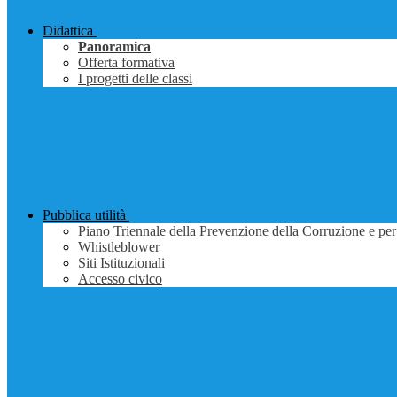
Didattica
Panoramica
Offerta formativa
I progetti delle classi
Pubblica utilità
Piano Triennale della Prevenzione della Corruzione e per
Whistleblower
Siti Istituzionali
Accesso civico