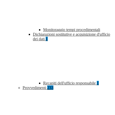
Monitoraggio tempi procedimentali
Dichiarazioni sostitutive e acquisizione d'ufficio
dei dati
1
Recapiti dell'ufficio responsabile
1
Provvedimenti
233