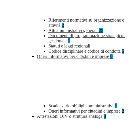
Riferimenti normativi su organizzazione e
attività
2
Atti amministrativi generali
25
Documenti di programmazione strategico-
gestionale
1
Statuti e leggi regionali
Codice disciplinare e codice di condotta
5
Oneri informativi per cittadini e imprese
6
Scadenzario obblighi amministrativi
1
Oneri informativi per cittadini e imprese
2
Attestazioni OIV o struttura analoga
3