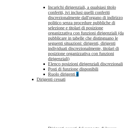
Incarichi dirigenziali, a qualsiasi titolo
conferiti, ivi inclusi quelli conferiti
discrezionalmente dall'organo di indirizzo
politico senza procedure pubbliche di
selezione e titolari di posizione
organizzativa con funzioni dirigenziali (da
pubblicare in tabelle che distinguano le
seguenti situazioni: dirigenti, dirigenti
individuati discrezionalmente, titolari di
posizione organizzativa con funzioni
dirigenziali)
Elenco posizioni dirigenziali discrezionali
Posti di funzione disponibili
Ruolo dirigenti
4
Dirigenti cessati