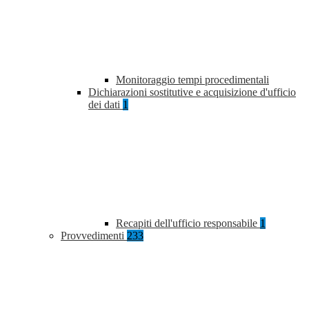
Monitoraggio tempi procedimentali
Dichiarazioni sostitutive e acquisizione d'ufficio
dei dati
1
Recapiti dell'ufficio responsabile
1
Provvedimenti
233