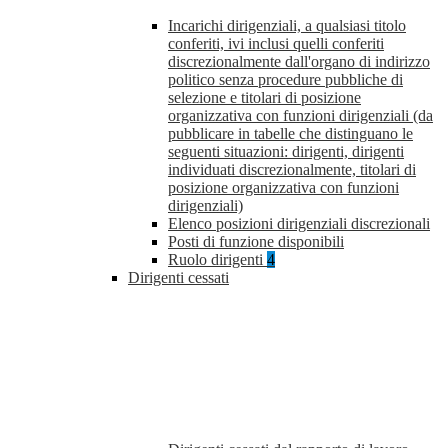
Incarichi dirigenziali, a qualsiasi titolo
conferiti, ivi inclusi quelli conferiti
discrezionalmente dall'organo di indirizzo
politico senza procedure pubbliche di
selezione e titolari di posizione
organizzativa con funzioni dirigenziali (da
pubblicare in tabelle che distinguano le
seguenti situazioni: dirigenti, dirigenti
individuati discrezionalmente, titolari di
posizione organizzativa con funzioni
dirigenziali)
Elenco posizioni dirigenziali discrezionali
Posti di funzione disponibili
Ruolo dirigenti
4
Dirigenti cessati