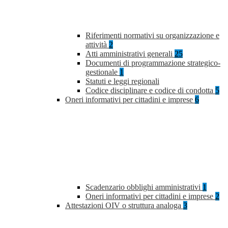
Riferimenti normativi su organizzazione e
attività
2
Atti amministrativi generali
25
Documenti di programmazione strategico-
gestionale
1
Statuti e leggi regionali
Codice disciplinare e codice di condotta
5
Oneri informativi per cittadini e imprese
6
Scadenzario obblighi amministrativi
1
Oneri informativi per cittadini e imprese
2
Attestazioni OIV o struttura analoga
3