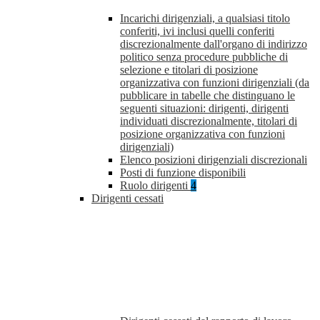
Incarichi dirigenziali, a qualsiasi titolo
conferiti, ivi inclusi quelli conferiti
discrezionalmente dall'organo di indirizzo
politico senza procedure pubbliche di
selezione e titolari di posizione
organizzativa con funzioni dirigenziali (da
pubblicare in tabelle che distinguano le
seguenti situazioni: dirigenti, dirigenti
individuati discrezionalmente, titolari di
posizione organizzativa con funzioni
dirigenziali)
Elenco posizioni dirigenziali discrezionali
Posti di funzione disponibili
Ruolo dirigenti
4
Dirigenti cessati