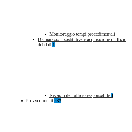
Monitoraggio tempi procedimentali
Dichiarazioni sostitutive e acquisizione d'ufficio
dei dati
1
Recapiti dell'ufficio responsabile
1
Provvedimenti
233