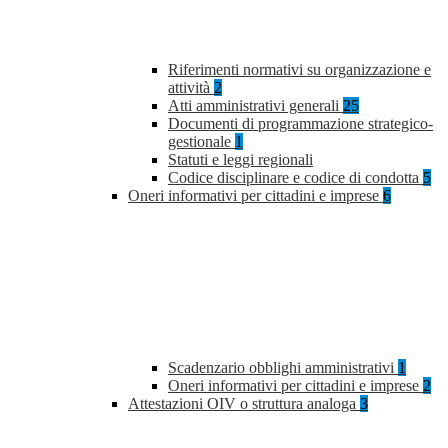
Riferimenti normativi su organizzazione e
attività
2
Atti amministrativi generali
25
Documenti di programmazione strategico-
gestionale
1
Statuti e leggi regionali
Codice disciplinare e codice di condotta
5
Oneri informativi per cittadini e imprese
6
Scadenzario obblighi amministrativi
1
Oneri informativi per cittadini e imprese
2
Attestazioni OIV o struttura analoga
3