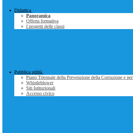
Didattica
Panoramica
Offerta formativa
I progetti delle classi
Pubblica utilità
Piano Triennale della Prevenzione della Corruzione e per
Whistleblower
Siti Istituzionali
Accesso civico