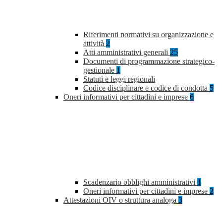
Riferimenti normativi su organizzazione e
attività
2
Atti amministrativi generali
25
Documenti di programmazione strategico-
gestionale
1
Statuti e leggi regionali
Codice disciplinare e codice di condotta
5
Oneri informativi per cittadini e imprese
6
Scadenzario obblighi amministrativi
1
Oneri informativi per cittadini e imprese
2
Attestazioni OIV o struttura analoga
3