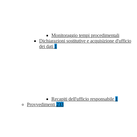
Monitoraggio tempi procedimentali
Dichiarazioni sostitutive e acquisizione d'ufficio
dei dati
1
Recapiti dell'ufficio responsabile
1
Provvedimenti
233