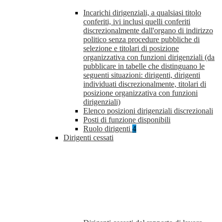
Incarichi dirigenziali, a qualsiasi titolo
conferiti, ivi inclusi quelli conferiti
discrezionalmente dall'organo di indirizzo
politico senza procedure pubbliche di
selezione e titolari di posizione
organizzativa con funzioni dirigenziali (da
pubblicare in tabelle che distinguano le
seguenti situazioni: dirigenti, dirigenti
individuati discrezionalmente, titolari di
posizione organizzativa con funzioni
dirigenziali)
Elenco posizioni dirigenziali discrezionali
Posti di funzione disponibili
Ruolo dirigenti
4
Dirigenti cessati