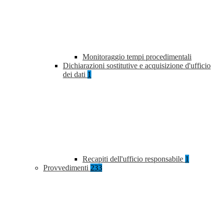
Monitoraggio tempi procedimentali
Dichiarazioni sostitutive e acquisizione d'ufficio
dei dati
1
Recapiti dell'ufficio responsabile
1
Provvedimenti
233