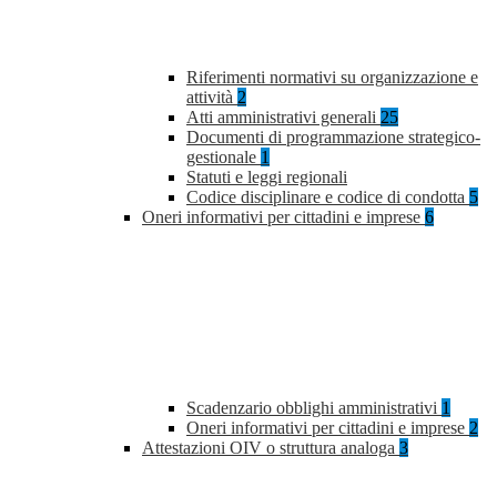
Riferimenti normativi su organizzazione e
attività
2
Atti amministrativi generali
25
Documenti di programmazione strategico-
gestionale
1
Statuti e leggi regionali
Codice disciplinare e codice di condotta
5
Oneri informativi per cittadini e imprese
6
Scadenzario obblighi amministrativi
1
Oneri informativi per cittadini e imprese
2
Attestazioni OIV o struttura analoga
3