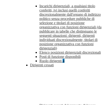
Incarichi dirigenziali, a qualsiasi titolo
conferiti, ivi inclusi quelli conferiti
discrezionalmente dall'organo di indirizzo
politico senza procedure pubbliche di
selezione e titolari di posizione
organizzativa con funzioni dirigenziali (da
pubblicare in tabelle che distinguano le
seguenti situazioni: dirigenti, dirigenti
individuati discrezionalmente, titolari di
posizione organizzativa con funzioni
dirigenziali)
Elenco posizioni dirigenziali discrezionali
Posti di funzione disponibili
Ruolo dirigenti
4
Dirigenti cessati