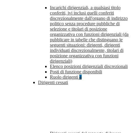
Incarichi dirigenziali, a qualsiasi titolo
conferiti, ivi inclusi quelli conferiti
discrezionalmente dall'organo di indirizzo
politico senza procedure pubbliche di
selezione e titolari di posizione
organizzativa con funzioni dirigenziali (da
pubblicare in tabelle che distinguano le
seguenti situazioni: dirigenti, dirigenti
individuati discrezionalmente, titolari di
posizione organizzativa con funzioni
dirigenziali)
Elenco posizioni dirigenziali discrezionali
Posti di funzione disponibili
Ruolo dirigenti
4
Dirigenti cessati