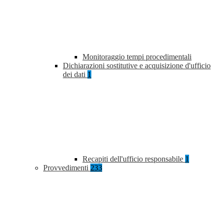
Monitoraggio tempi procedimentali
Dichiarazioni sostitutive e acquisizione d'ufficio
dei dati
1
Recapiti dell'ufficio responsabile
1
Provvedimenti
233