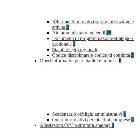
Riferimenti normativi su organizzazione e
attività
2
Atti amministrativi generali
25
Documenti di programmazione strategico-
gestionale
1
Statuti e leggi regionali
Codice disciplinare e codice di condotta
5
Oneri informativi per cittadini e imprese
6
Scadenzario obblighi amministrativi
1
Oneri informativi per cittadini e imprese
2
Attestazioni OIV o struttura analoga
3