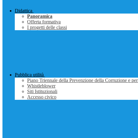
Didattica
Panoramica
Offerta formativa
I progetti delle classi
Pubblica utilità
Piano Triennale della Prevenzione della Corruzione e per
Whistleblower
Siti Istituzionali
Accesso civico