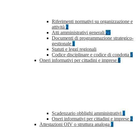
Riferimenti normativi su organizzazione e
attività
2
Atti amministrativi generali
25
Documenti di programmazione strategico-
gestionale
1
Statuti e leggi regionali
Codice disciplinare e codice di condotta
5
Oneri informativi per cittadini e imprese
6
Scadenzario obblighi amministrativi
1
Oneri informativi per cittadini e imprese
2
Attestazioni OIV o struttura analoga
3