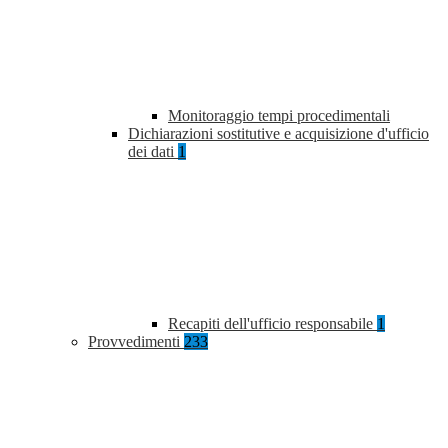
Monitoraggio tempi procedimentali
Dichiarazioni sostitutive e acquisizione d'ufficio
dei dati
1
Recapiti dell'ufficio responsabile
1
Provvedimenti
233