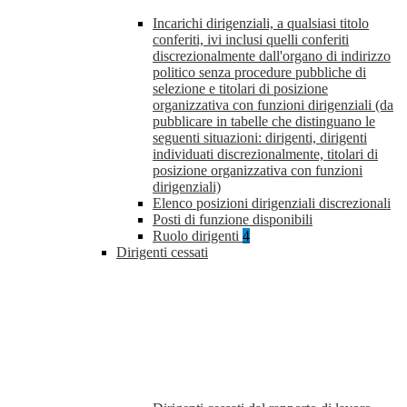
Incarichi dirigenziali, a qualsiasi titolo
conferiti, ivi inclusi quelli conferiti
discrezionalmente dall'organo di indirizzo
politico senza procedure pubbliche di
selezione e titolari di posizione
organizzativa con funzioni dirigenziali (da
pubblicare in tabelle che distinguano le
seguenti situazioni: dirigenti, dirigenti
individuati discrezionalmente, titolari di
posizione organizzativa con funzioni
dirigenziali)
Elenco posizioni dirigenziali discrezionali
Posti di funzione disponibili
Ruolo dirigenti
4
Dirigenti cessati