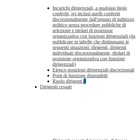
Incarichi dirigenziali, a qualsiasi titolo
conferiti, ivi inclusi quelli conferiti
discrezionalmente dall'organo di indirizzo
politico senza procedure pubbliche di
selezione e titolari di posizione
organizzativa con funzioni dirigenziali (da
pubblicare in tabelle che distinguano le
seguenti situazioni: dirigenti, dirigenti
individuati discrezionalmente, titolari di
posizione organizzativa con funzioni
dirigenziali)
Elenco posizioni dirigenziali discrezionali
Posti di funzione disponibili
Ruolo dirigenti
4
Dirigenti cessati