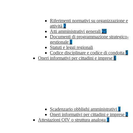
Riferimenti normativi su organizzazione e
attività
2
Atti amministrativi generali
25
Documenti di programmazione strategico-
gestionale
1
Statuti e leggi regionali
Codice disciplinare e codice di condotta
5
Oneri informativi per cittadini e imprese
6
Scadenzario obblighi amministrativi
1
Oneri informativi per cittadini e imprese
2
Attestazioni OIV o struttura analoga
3