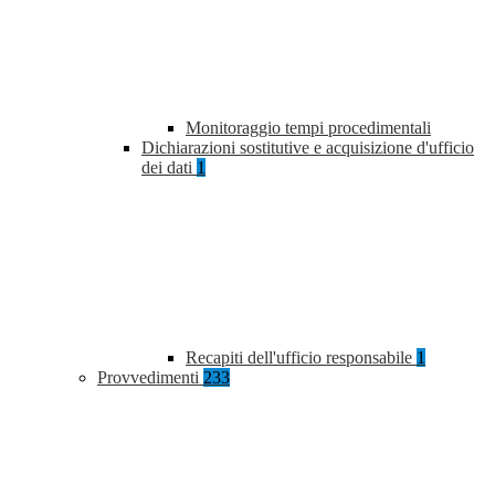
Monitoraggio tempi procedimentali
Dichiarazioni sostitutive e acquisizione d'ufficio
dei dati
1
Recapiti dell'ufficio responsabile
1
Provvedimenti
233