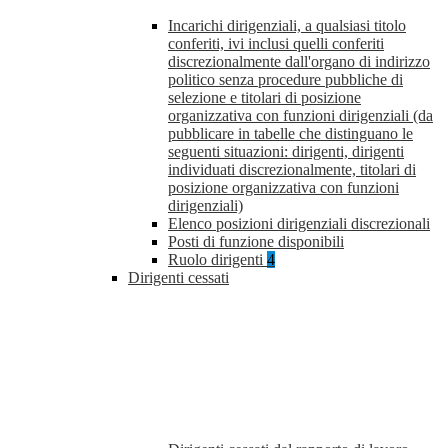
Incarichi dirigenziali, a qualsiasi titolo
conferiti, ivi inclusi quelli conferiti
discrezionalmente dall'organo di indirizzo
politico senza procedure pubbliche di
selezione e titolari di posizione
organizzativa con funzioni dirigenziali (da
pubblicare in tabelle che distinguano le
seguenti situazioni: dirigenti, dirigenti
individuati discrezionalmente, titolari di
posizione organizzativa con funzioni
dirigenziali)
Elenco posizioni dirigenziali discrezionali
Posti di funzione disponibili
Ruolo dirigenti
4
Dirigenti cessati