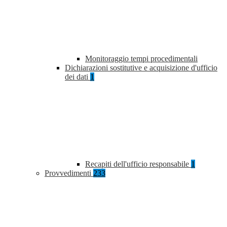
Monitoraggio tempi procedimentali
Dichiarazioni sostitutive e acquisizione d'ufficio
dei dati
1
Recapiti dell'ufficio responsabile
1
Provvedimenti
233