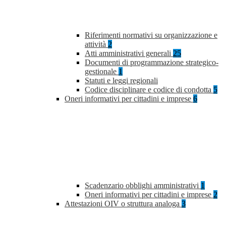
Riferimenti normativi su organizzazione e
attività
2
Atti amministrativi generali
25
Documenti di programmazione strategico-
gestionale
1
Statuti e leggi regionali
Codice disciplinare e codice di condotta
5
Oneri informativi per cittadini e imprese
6
Scadenzario obblighi amministrativi
1
Oneri informativi per cittadini e imprese
2
Attestazioni OIV o struttura analoga
3