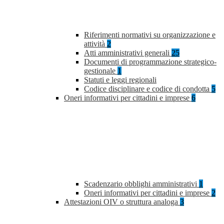
Riferimenti normativi su organizzazione e
attività
2
Atti amministrativi generali
25
Documenti di programmazione strategico-
gestionale
1
Statuti e leggi regionali
Codice disciplinare e codice di condotta
5
Oneri informativi per cittadini e imprese
6
Scadenzario obblighi amministrativi
1
Oneri informativi per cittadini e imprese
2
Attestazioni OIV o struttura analoga
3