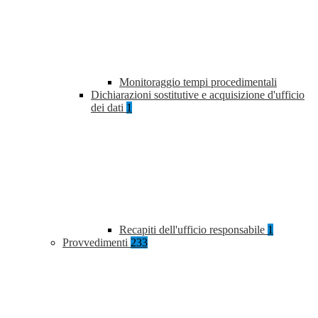
Monitoraggio tempi procedimentali
Dichiarazioni sostitutive e acquisizione d'ufficio
dei dati
1
Recapiti dell'ufficio responsabile
1
Provvedimenti
233