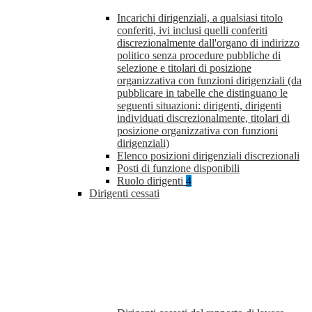
Incarichi dirigenziali, a qualsiasi titolo
conferiti, ivi inclusi quelli conferiti
discrezionalmente dall'organo di indirizzo
politico senza procedure pubbliche di
selezione e titolari di posizione
organizzativa con funzioni dirigenziali (da
pubblicare in tabelle che distinguano le
seguenti situazioni: dirigenti, dirigenti
individuati discrezionalmente, titolari di
posizione organizzativa con funzioni
dirigenziali)
Elenco posizioni dirigenziali discrezionali
Posti di funzione disponibili
Ruolo dirigenti
4
Dirigenti cessati