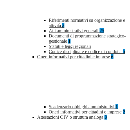
Riferimenti normativi su organizzazione e
attività
2
Atti amministrativi generali
25
Documenti di programmazione strategico-
gestionale
1
Statuti e leggi regionali
Codice disciplinare e codice di condotta
5
Oneri informativi per cittadini e imprese
6
Scadenzario obblighi amministrativi
1
Oneri informativi per cittadini e imprese
2
Attestazioni OIV o struttura analoga
3