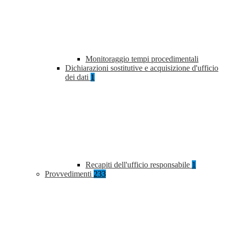
Monitoraggio tempi procedimentali
Dichiarazioni sostitutive e acquisizione d'ufficio
dei dati
1
Recapiti dell'ufficio responsabile
1
Provvedimenti
233