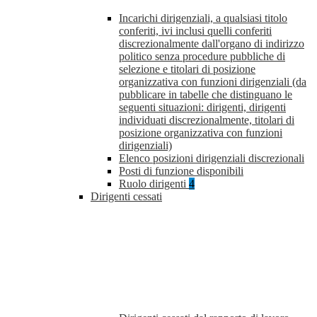
Incarichi dirigenziali, a qualsiasi titolo
conferiti, ivi inclusi quelli conferiti
discrezionalmente dall'organo di indirizzo
politico senza procedure pubbliche di
selezione e titolari di posizione
organizzativa con funzioni dirigenziali (da
pubblicare in tabelle che distinguano le
seguenti situazioni: dirigenti, dirigenti
individuati discrezionalmente, titolari di
posizione organizzativa con funzioni
dirigenziali)
Elenco posizioni dirigenziali discrezionali
Posti di funzione disponibili
Ruolo dirigenti
4
Dirigenti cessati