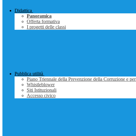
Didattica
Panoramica
Offerta formativa
I progetti delle classi
Pubblica utilità
Piano Triennale della Prevenzione della Corruzione e per
Whistleblower
Siti Istituzionali
Accesso civico