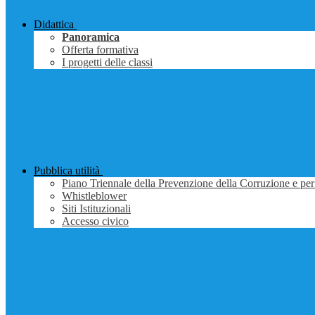
Didattica
Panoramica
Offerta formativa
I progetti delle classi
Pubblica utilità
Piano Triennale della Prevenzione della Corruzione e per
Whistleblower
Siti Istituzionali
Accesso civico