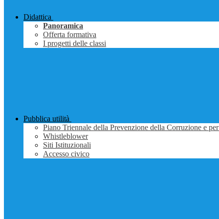
Didattica
Panoramica
Offerta formativa
I progetti delle classi
Pubblica utilità
Piano Triennale della Prevenzione della Corruzione e per
Whistleblower
Siti Istituzionali
Accesso civico