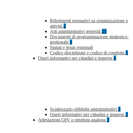
Riferimenti normativi su organizzazione e
attività
2
Atti amministrativi generali
25
Documenti di programmazione strategico-
gestionale
1
Statuti e leggi regionali
Codice disciplinare e codice di condotta
5
Oneri informativi per cittadini e imprese
6
Scadenzario obblighi amministrativi
1
Oneri informativi per cittadini e imprese
2
Attestazioni OIV o struttura analoga
3