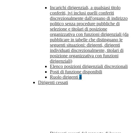
Incarichi dirigenziali, a qualsiasi titolo
conferiti, ivi inclusi quelli conferiti
discrezionalmente dall'organo di indirizzo
politico senza procedure pubbliche di
selezione e titolari di posizione
organizzativa con funzioni dirigenziali (da
pubblicare in tabelle che distinguano le
seguenti situazioni: dirigenti, dirigenti
individuati discrezionalmente, titolari di
posizione organizzativa con funzioni
dirigenziali)
Elenco posizioni dirigenziali discrezionali
Posti di funzione disponibili
Ruolo dirigenti
4
Dirigenti cessati