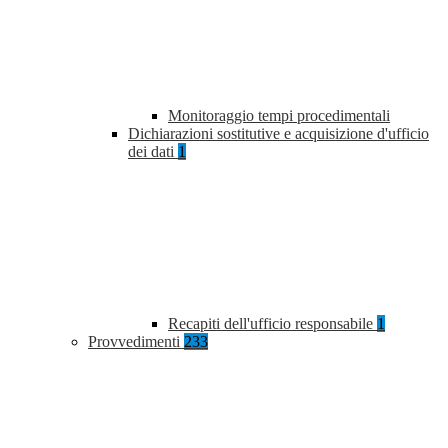
Monitoraggio tempi procedimentali
Dichiarazioni sostitutive e acquisizione d'ufficio
dei dati
1
Recapiti dell'ufficio responsabile
1
Provvedimenti
233