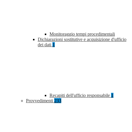
Monitoraggio tempi procedimentali
Dichiarazioni sostitutive e acquisizione d'ufficio
dei dati
1
Recapiti dell'ufficio responsabile
1
Provvedimenti
233