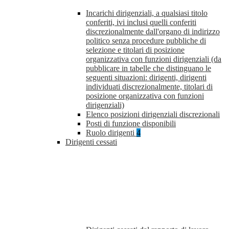
Incarichi dirigenziali, a qualsiasi titolo
conferiti, ivi inclusi quelli conferiti
discrezionalmente dall'organo di indirizzo
politico senza procedure pubbliche di
selezione e titolari di posizione
organizzativa con funzioni dirigenziali (da
pubblicare in tabelle che distinguano le
seguenti situazioni: dirigenti, dirigenti
individuati discrezionalmente, titolari di
posizione organizzativa con funzioni
dirigenziali)
Elenco posizioni dirigenziali discrezionali
Posti di funzione disponibili
Ruolo dirigenti
4
Dirigenti cessati