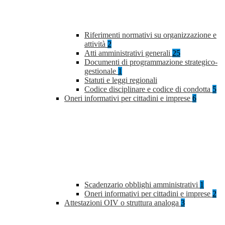
Riferimenti normativi su organizzazione e
attività
2
Atti amministrativi generali
25
Documenti di programmazione strategico-
gestionale
1
Statuti e leggi regionali
Codice disciplinare e codice di condotta
5
Oneri informativi per cittadini e imprese
6
Scadenzario obblighi amministrativi
1
Oneri informativi per cittadini e imprese
2
Attestazioni OIV o struttura analoga
3