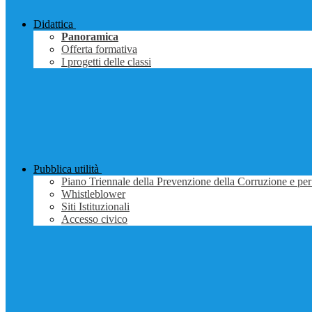
Didattica
Panoramica
Offerta formativa
I progetti delle classi
Pubblica utilità
Piano Triennale della Prevenzione della Corruzione e per
Whistleblower
Siti Istituzionali
Accesso civico