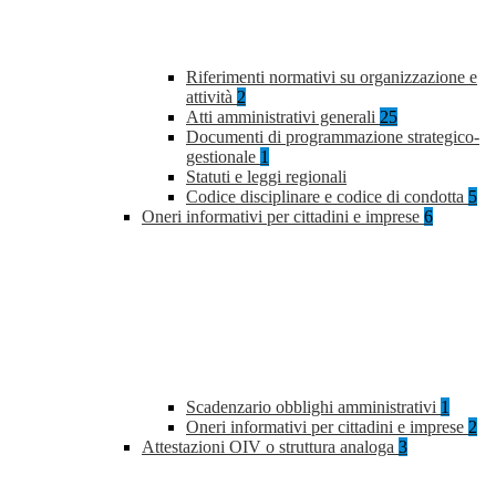
Riferimenti normativi su organizzazione e
attività
2
Atti amministrativi generali
25
Documenti di programmazione strategico-
gestionale
1
Statuti e leggi regionali
Codice disciplinare e codice di condotta
5
Oneri informativi per cittadini e imprese
6
Scadenzario obblighi amministrativi
1
Oneri informativi per cittadini e imprese
2
Attestazioni OIV o struttura analoga
3