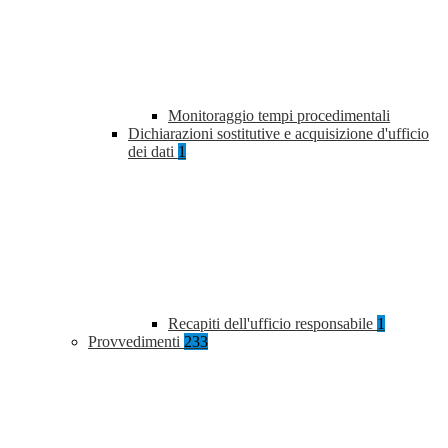
Monitoraggio tempi procedimentali
Dichiarazioni sostitutive e acquisizione d'ufficio
dei dati
1
Recapiti dell'ufficio responsabile
1
Provvedimenti
233