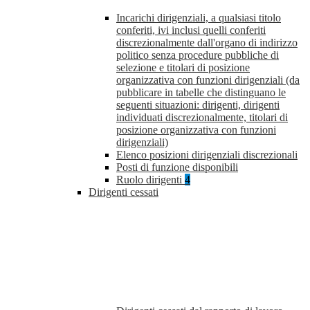
Incarichi dirigenziali, a qualsiasi titolo
conferiti, ivi inclusi quelli conferiti
discrezionalmente dall'organo di indirizzo
politico senza procedure pubbliche di
selezione e titolari di posizione
organizzativa con funzioni dirigenziali (da
pubblicare in tabelle che distinguano le
seguenti situazioni: dirigenti, dirigenti
individuati discrezionalmente, titolari di
posizione organizzativa con funzioni
dirigenziali)
Elenco posizioni dirigenziali discrezionali
Posti di funzione disponibili
Ruolo dirigenti
4
Dirigenti cessati