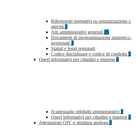
Riferimenti normativi su organizzazione e
attività
2
Atti amministrativi generali
25
Documenti di programmazione strategico-
gestionale
1
Statuti e leggi regionali
Codice disciplinare e codice di condotta
5
Oneri informativi per cittadini e imprese
6
Scadenzario obblighi amministrativi
1
Oneri informativi per cittadini e imprese
2
Attestazioni OIV o struttura analoga
3