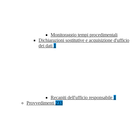
Monitoraggio tempi procedimentali
Dichiarazioni sostitutive e acquisizione d'ufficio
dei dati
1
Recapiti dell'ufficio responsabile
1
Provvedimenti
233