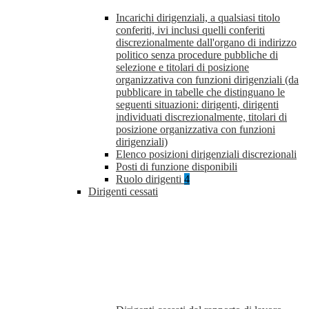
Incarichi dirigenziali, a qualsiasi titolo
conferiti, ivi inclusi quelli conferiti
discrezionalmente dall'organo di indirizzo
politico senza procedure pubbliche di
selezione e titolari di posizione
organizzativa con funzioni dirigenziali (da
pubblicare in tabelle che distinguano le
seguenti situazioni: dirigenti, dirigenti
individuati discrezionalmente, titolari di
posizione organizzativa con funzioni
dirigenziali)
Elenco posizioni dirigenziali discrezionali
Posti di funzione disponibili
Ruolo dirigenti
4
Dirigenti cessati