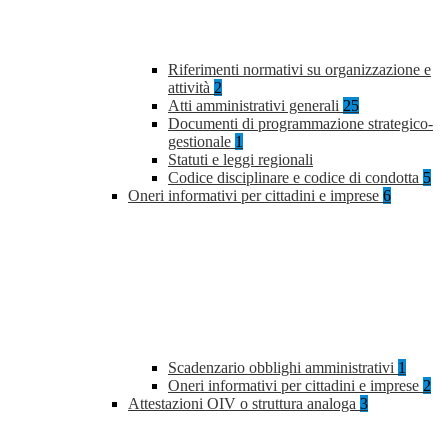
Riferimenti normativi su organizzazione e
attività
2
Atti amministrativi generali
25
Documenti di programmazione strategico-
gestionale
1
Statuti e leggi regionali
Codice disciplinare e codice di condotta
5
Oneri informativi per cittadini e imprese
6
Scadenzario obblighi amministrativi
1
Oneri informativi per cittadini e imprese
2
Attestazioni OIV o struttura analoga
3