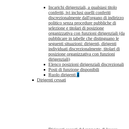
Incarichi dirigenziali, a qualsiasi titolo
conferiti, ivi inclusi quelli conferiti
discrezionalmente dall'organo di indirizzo
politico senza procedure pubbliche di
selezione e titolari di posizione
organizzativa con funzioni dirigenziali (da
pubblicare in tabelle che distinguano le
seguenti situazioni: dirigenti, dirigenti
individuati discrezionalmente, titolari di
posizione organizzativa con funzioni
dirigenziali)
Elenco posizioni dirigenziali discrezionali
Posti di funzione disponibili
Ruolo dirigenti
4
Dirigenti cessati