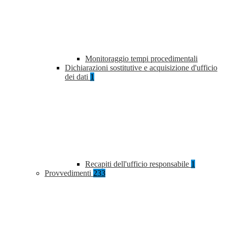
Monitoraggio tempi procedimentali
Dichiarazioni sostitutive e acquisizione d'ufficio
dei dati
1
Recapiti dell'ufficio responsabile
1
Provvedimenti
233